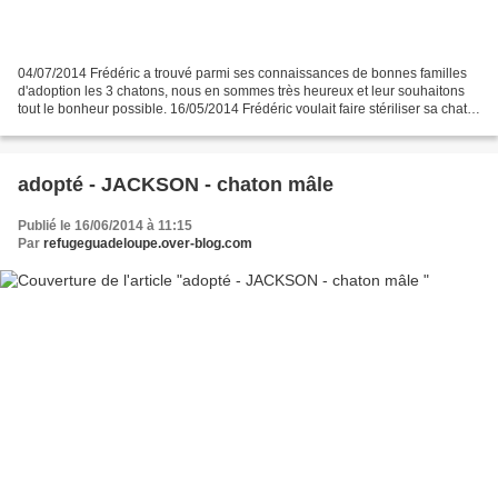
04/07/2014 Frédéric a trouvé parmi ses connaissances de bonnes familles
d'adoption les 3 chatons, nous en sommes très heureux et leur souhaitons
tout le bonheur possible. 16/05/2014 Frédéric voulait faire stériliser sa chatte
mais il ne s'y est pas pris...
adopté - JACKSON - chaton mâle
Publié le 16/06/2014 à 11:15
Par
refugeguadeloupe.over-blog.com