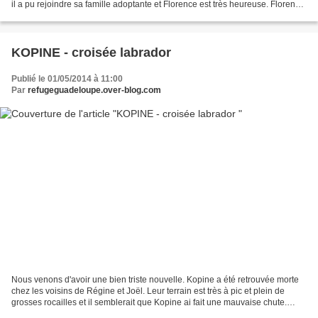
il a pu rejoindre sa famille adoptante et Florence est très heureuse. Florence
nous dit : "Bonjour, Tout...
KOPINE - croisée labrador
Publié le 01/05/2014 à 11:00
Par
refugeguadeloupe.over-blog.com
Nous venons d'avoir une bien triste nouvelle. Kopine a été retrouvée morte
chez les voisins de Régine et Joël. Leur terrain est très à pic et plein de
grosses rocailles et il semblerait que Kopine ai fait une mauvaise chute.
Mercredi dernier le jour de...