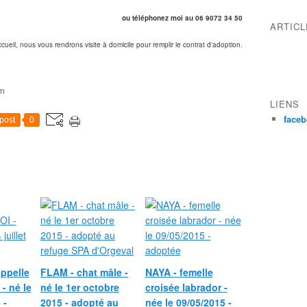
ou téléphonez moi au 06 9072 34 50
ARTIC
ccueil, nous vous rendrons visite à domicile pour remplir le contrat d'adoption.
om
LIENS
face
post
0
ppelle
FLAM - chat mâle -
NAYA - femelle
- né le
né le 1er octobre
croisée labrador -
 -
2015 - adopté au
née le 09/05/2015 -