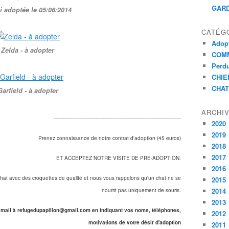
GARD
i adoptée le 05/06/2014
CATÉG
Adopt
Zelda - à adopter
COMM
Perdu
CHIE
CHAT
Garfield - à adopter
ARCHI
-----------------------------------------------------------------------------------
2020
2019
Prenez connaissance de notre contrat d'adoption (45 euros)
2018
2017
ET ACCEPTEZ NOTRE VISITE DE PRE-ADOPTION.
2016
e chat avec des croquettes de qualité et nous vous rappelons qu'un chat ne se
2015
2014
nourrit pas uniquement de souris.
2013
 mail à refugedupapillon@gmail.com en indiquant vos noms, téléphones,
2012
motivations de votre désir d'adoption
2011