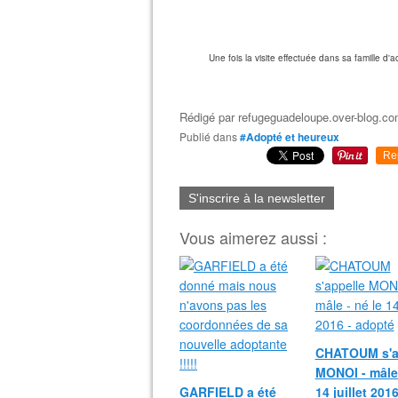
Une fois la visite effectuée dans sa famille d'a
Rédigé par
refugeguadeloupe.over-blog.c
Publié dans
#Adopté et heureux
Re
S'inscrire à la newsletter
Vous aimerez aussi :
CHATOUM s'a
MONOI - mâle 
GARFIELD a été
14 juillet 2016