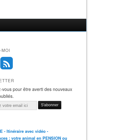
-MOI
ETTER
-vous pour être averti des nouveaux
publiés.
E - Itinéraire avec vidéo -
ces : votre animal en PENSION ou