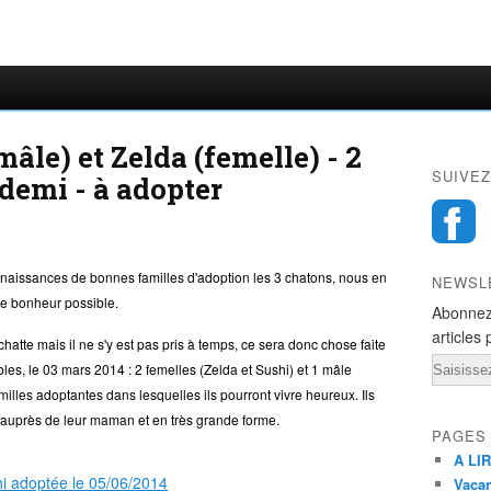
mâle) et Zelda (femelle) - 2
SUIVEZ
 demi - à adopter
naissances de bonnes familles d'adoption les 3 chatons, nous en
NEWSL
le bonheur possible.
Abonnez
articles 
 chatte mais il ne s'y est pas pris à temps, ce sera donc chose faite
Email
bles, le 03 mars 2014 : 2 femelles (Zelda et Sushi) et 1 mâle
illes adoptantes dans lesquelles ils pourront vivre heureux. Ils
auprès de leur maman et en très grande forme.
PAGES
A LIR
Vacan