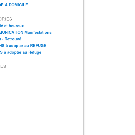
E A DOMICILE
ORIES
é et heureux
UNICATION Manifestations
 - Retrouvé
NS à adopter au REFUGE
S à adopter au Refuge
VES