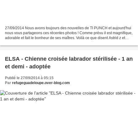
27/09/2014 Nous avons toujours des nouvelles de TI PUNCH et aujourd'hui
nous vous partageons ces récentes photos ! Comme prévu il est magnifique,
adorable et fait le bonheur de ses maîtres. Voilà ce que disent Astrid z et
Laurent " Ti punch va super bien,...
ELSA - Chienne croisée labrador stérilisée - 1 an
et demi - adoptée
Publié le 27/09/2014 à 05:15
Par
refugeguadeloupe.over-blog.com