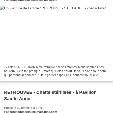
12/09/2014 SHERKAN a été retrouvé par ses maîtres. Nous sommes très
heureux. Cela fait presque 1 mois qu'il était perdu. Je veux dire à tous ceux
qui perdent un animal qu'il faut garder espoir et surtout continuer à le
chercher longtemps s'il le faut,...
RETROUVEE - Chatte stérilisée - à Pavillon
Sainte Anne
Publié le 09/09/2014 à 10:01
Par
refugeguadeloupe.over-blog.com