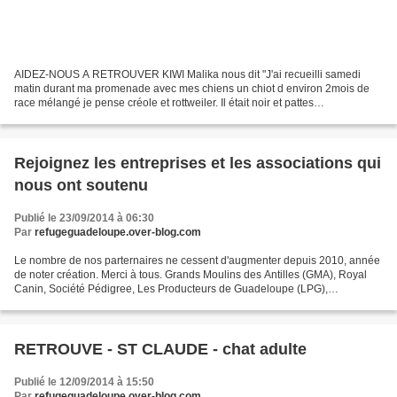
AIDEZ-NOUS A RETROUVER KIWI Malika nous dit "J'ai recueilli samedi
matin durant ma promenade avec mes chiens un chiot d environ 2mois de
race mélangé je pense créole et rottweiler. Il était noir et pattes
marrons.Ayant l intention de le garder j attendais...
Rejoignez les entreprises et les associations qui
nous ont soutenu
Publié le 23/09/2014 à 06:30
Par
refugeguadeloupe.over-blog.com
Le nombre de nos parternaires ne cessent d'augmenter depuis 2010, année
de noter création. Merci à tous. Grands Moulins des Antilles (GMA), Royal
Canin, Société Pédigree, Les Producteurs de Guadeloupe (LPG),
Soprochim, Planet Caraïbes, Clinique vétérinaire...
RETROUVE - ST CLAUDE - chat adulte
Publié le 12/09/2014 à 15:50
Par
refugeguadeloupe.over-blog.com