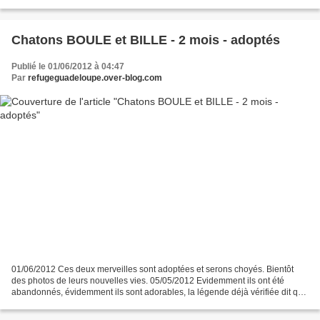
CHOUPETTE ne quittera pas sa...
Chatons BOULE et BILLE - 2 mois - adoptés
Publié le 01/06/2012 à 04:47
Par
refugeguadeloupe.over-blog.com
01/06/2012 Ces deux merveilles sont adoptées et serons choyés. Bientôt
des photos de leurs nouvelles vies. 05/05/2012 Evidemment ils ont été
abandonnés, évidemment ils sont adorables, la légende déjà vérifiée dit que
les chats roux sont les plus affectueux....