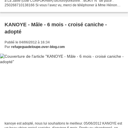
à La Jaille (côté CONFORAMA) bichon/yorkshire. : BOKIT N° de puce :
250268710138166 Si vous l’avez vu, merci de téléphoner à Mme Hénon
0590 32 47 19 ou 0690 69 71 12 ou à Patricia...
KANOYE - Mâle - 6 mois - croisé caniche -
adopté
Publié le 04/06/2012 à 16:34
Par
refugeguadeloupe.over-blog.com
kanoye est adopté, nous lui souhaitons le meilleur. 05/06/2012 KANOYE est
un beau chien croisé caniche, d'environ 6 mois. Perdu ou abandonné, en