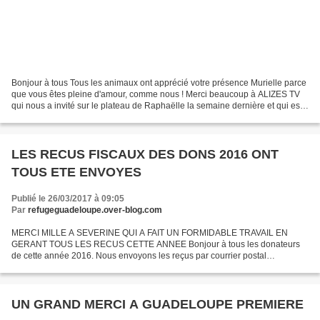
Bonjour à tous Tous les animaux ont apprécié votre présence Murielle parce
que vous êtes pleine d'amour, comme nous ! Merci beaucoup à ALIZES TV
qui nous a invité sur le plateau de Raphaëlle la semaine dernière et qui est
venu faire un reportage ce matin....
LES RECUS FISCAUX DES DONS 2016 ONT
TOUS ETE ENVOYES
Publié le 26/03/2017 à 09:05
Par
refugeguadeloupe.over-blog.com
MERCI MILLE A SEVERINE QUI A FAIT UN FORMIDABLE TRAVAIL EN
GERANT TOUS LES RECUS CETTE ANNEE Bonjour à tous les donateurs
de cette année 2016. Nous envoyons les reçus par courrier postal
aujourd'hui pour tous ceux qui ne l'ont pas reçus par mail. Merci...
UN GRAND MERCI A GUADELOUPE PREMIERE