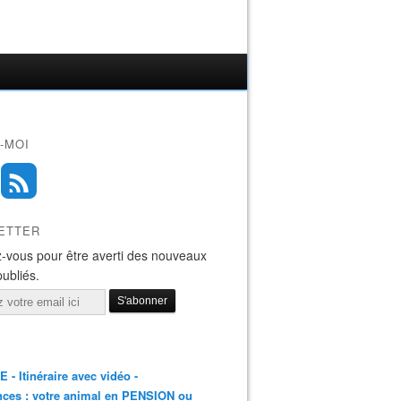
-MOI
ETTER
-vous pour être averti des nouveaux
publiés.
E - Itinéraire avec vidéo -
ces : votre animal en PENSION ou