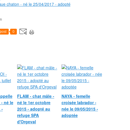
om
post
0
ppelle
FLAM - chat mâle -
NAYA - femelle
- né le
né le 1er octobre
croisée labrador -
 -
2015 - adopté au
née le 09/05/2015 -
refuge SPA
adoptée
d'Orgeval