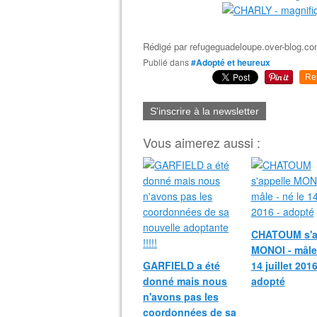
Rédigé par
refugeguadeloupe.over-blog.c
Publié dans
#Adopté et heureux
Re
S'inscrire à la newsletter
Vous aimerez aussi :
CHATOUM s'a
MONOI - mâle 
GARFIELD a été
14 juillet 2016
donné mais nous
adopté
n'avons pas les
coordonnées de sa