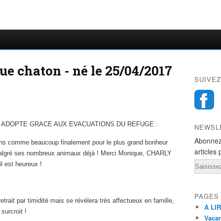
e chaton - né le 25/04/2017
SUIVEZ
Y ADOPTE GRACE AUX EVACUATIONS DU REFUGE :
NEWSL
Abonnez
ons comme beaucoup finalement pour le plus grand bonheur
articles 
malgré ses nombreux animaux déjà ! Merci Monique, CHARLY
Email
l est heureux !
PAGES
trait par timidité mais se révèlera très affectueux en famille,
A LIR
urcroit !
Vacan