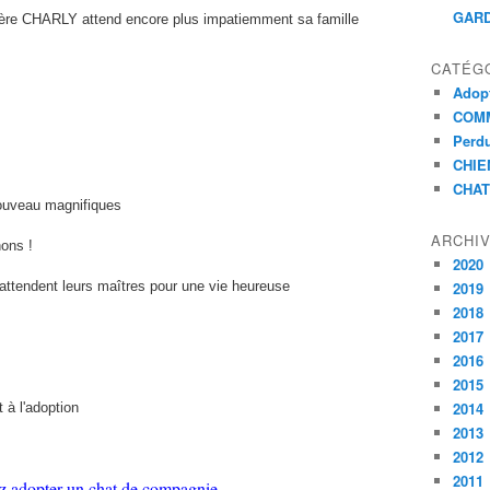
GARD
rère CHARLY attend encore plus impatiemment sa famille
CATÉG
Adopt
COMM
Perdu
CHIE
CHAT
à nouveau magnifiques
ARCHI
nons !
2020
attendent leurs maîtres pour une vie heureuse
2019
2018
2017
2016
2015
2014
t à l'adoption
2013
2012
2011
z adopter un chat de compagnie