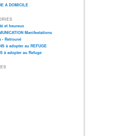
E A DOMICILE
ORIES
é et heureux
UNICATION Manifestations
 - Retrouvé
NS à adopter au REFUGE
S à adopter au Refuge
VES