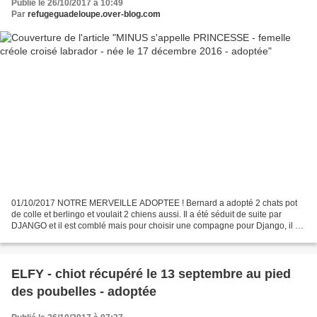
Publié le 26/10/2017 à 10:49
Par
refugeguadeloupe.over-blog.com
01/10/2017 NOTRE MERVEILLE ADOPTEE ! Bernard a adopté 2 chats pot
de colle et berlingo et voulait 2 chiens aussi. Il a été séduit de suite par
DJANGO et il est comblé mais pour choisir une compagne pour Django, il a
fallu d'abord essayer NAYA et DINAH...
ELFY - chiot récupéré le 13 septembre au pied
des poubelles - adoptée