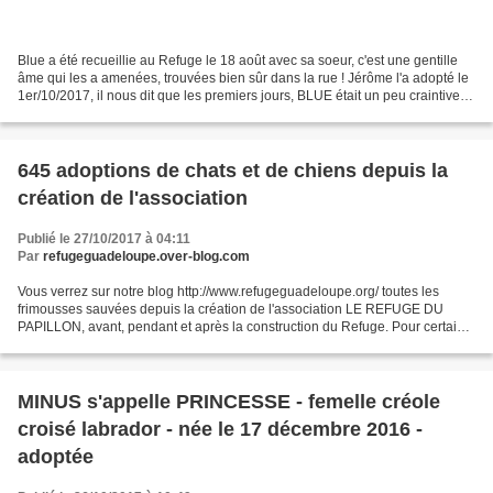
Blue a été recueillie au Refuge le 18 août avec sa soeur, c'est une gentille
âme qui les a amenées, trouvées bien sûr dans la rue ! Jérôme l'a adopté le
1er/10/2017, il nous dit que les premiers jours, BLUE était un peu craintive
(comme tous il faut le...
645 adoptions de chats et de chiens depuis la
création de l'association
Publié le 27/10/2017 à 04:11
Par
refugeguadeloupe.over-blog.com
Vous verrez sur notre blog http://www.refugeguadeloupe.org/ toutes les
frimousses sauvées depuis la création de l'association LE REFUGE DU
PAPILLON, avant, pendant et après la construction du Refuge. Pour certains
bien sûr, nous n'avons plus de nouvelles,...
MINUS s'appelle PRINCESSE - femelle créole
croisé labrador - née le 17 décembre 2016 -
adoptée