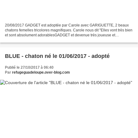
20/08/2017 GADGET est adoptée par Carole avec GARIGUETTE, 2 beaux
chatons femelles tricolores magnifiques. Carole nous dit "Elles vont très bien
et sont absolument adorablesGADGET et devenue très joueuse et
protectrice envers cannelleCannelle est très...
BLUE - chaton né le 01/06/2017 - adopté
Publié le 27/10/2017 à 06:40
Par
refugeguadeloupe.over-blog.com