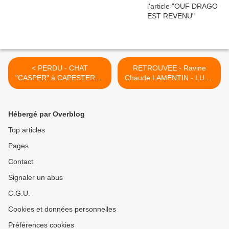
< PERDU - CHAT
RETROUVEE - Ravine
"CASPER" à CAPESTERRE
Chaude LAMENTIN - LULU
BE
- croisée berger sable de
35 kgs >
Hébergé par Overblog
Top articles
Pages
Contact
Signaler un abus
C.G.U.
Cookies et données personnelles
Préférences cookies