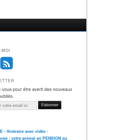
-MOI
ETTER
-vous pour être averti des nouveaux
publiés.
E - Itinéraire avec vidéo -
ces : votre animal en PENSION ou