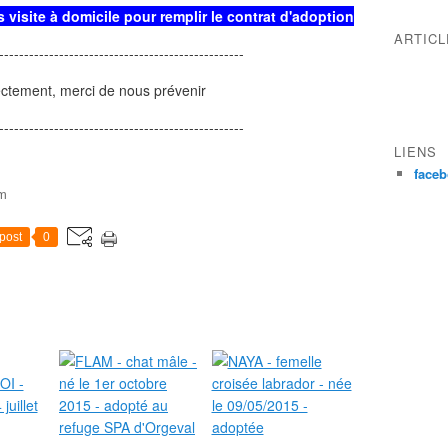
visite à domicile pour remplir le contrat d'adoption
ARTIC
-------------------------------------------------
rectement, merci de nous prévenir
-------------------------------------------------
LIENS
face
om
post
0