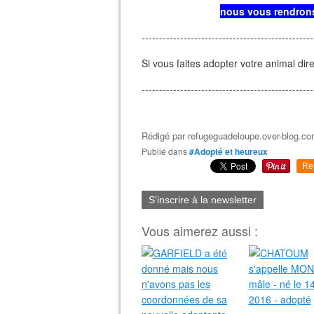
nous vous rendrons 
-------------------------------------------------
Si vous faites adopter votre animal di
-------------------------------------------------
Rédigé par
refugeguadeloupe.over-blog.c
Publié dans
#Adopté et heureux
Re
S'inscrire à la newsletter
Vous aimerez aussi :