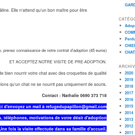
GARD
line. Elle n'attend qu'un bon maître pour être
CATÉG
Adopt
COMM
Perdu
CHIE
n, prenez connaissance de notre contrat d'adoption (45 euros)
CHAT
ET ACCEPTEZ NOTRE VISITE DE PRE-ADOPTION.
ARCHI
de bien nourrir votre chat avec des croquettes de qualité
2020
2019
lons qu'un chat ne se nourrit pas uniquement de souris.
2018
2017
Contact : Nathalie 0690 373 718
2016
2015
ci d'envoyez un mail à refugedupapillon@gmail.com
2014
, téléphones, motivations de votre désir d'adoption
2013
2012
Une fois la visite effectuée dans sa famille d'accueil,
2011