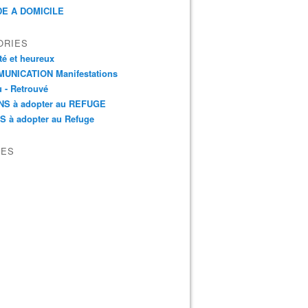
E A DOMICILE
ORIES
é et heureux
UNICATION Manifestations
 - Retrouvé
NS à adopter au REFUGE
S à adopter au Refuge
VES