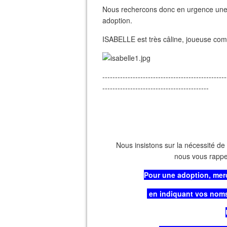
Nous rechercons donc en urgence une fa
adoption.
ISABELLE est très câline, joueuse comm
-------------------------------------------------
------------------------------------------
Nous insistons sur la nécessité de 
nous vous rappe
Pour une adoption, mer
en indiquant vos noms