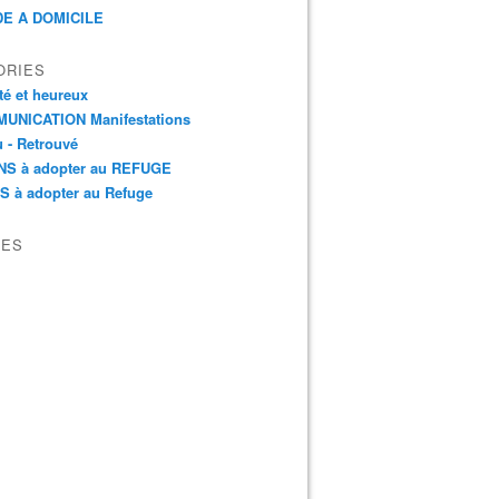
E A DOMICILE
ORIES
é et heureux
UNICATION Manifestations
 - Retrouvé
NS à adopter au REFUGE
S à adopter au Refuge
VES