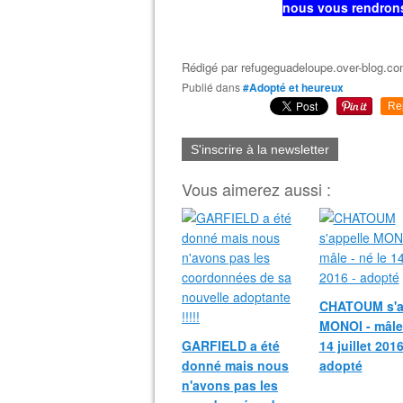
nous vous rendrons 
Rédigé par
refugeguadeloupe.over-blog.c
Publié dans
#Adopté et heureux
Re
S'inscrire à la newsletter
Vous aimerez aussi :
CHATOUM s'a
MONOI - mâle 
GARFIELD a été
14 juillet 2016
donné mais nous
adopté
n'avons pas les