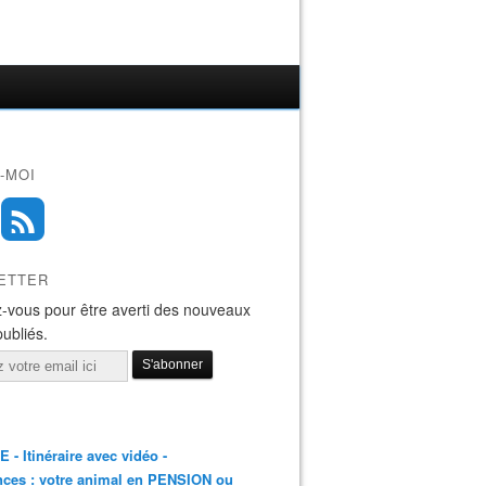
-MOI
ETTER
-vous pour être averti des nouveaux
publiés.
E - Itinéraire avec vidéo -
ces : votre animal en PENSION ou