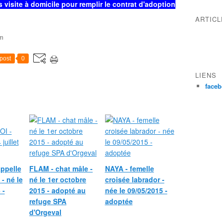
visite à domicile pour remplir le contrat d'adoption
ARTIC
om
post
0
LIENS
face
ppelle
FLAM - chat mâle -
NAYA - femelle
- né le
né le 1er octobre
croisée labrador -
 -
2015 - adopté au
née le 09/05/2015 -
refuge SPA
adoptée
d'Orgeval