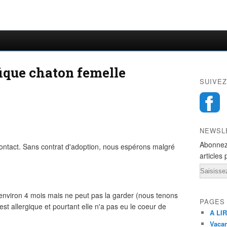
ique chaton femelle
SUIVEZ
NEWSL
Abonnez
ntact. Sans contrat d'adoption, nous espérons malgré
articles 
Email
'environ 4 mois mais ne peut pas la garder (nous tenons
PAGES
t allergique et pourtant elle n'a pas eu le coeur de
A LIR
Vacan