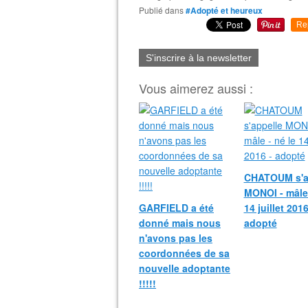
Publié dans
#Adopté et heureux
Re
S'inscrire à la newsletter
Vous aimerez aussi :
CHATOUM s'a
MONOI - mâle 
GARFIELD a été
14 juillet 2016
donné mais nous
adopté
n'avons pas les
coordonnées de sa
nouvelle adoptante
!!!!!