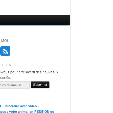
-MOI
ETTER
-vous pour être averti des nouveaux
publiés.
E - Itinéraire avec vidéo -
ces : votre animal en PENSION ou