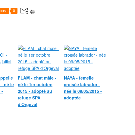
post
0
ppelle
FLAM - chat mâle -
NAYA - femelle
- né le
né le 1er octobre
croisée labrador -
 -
2015 - adopté au
née le 09/05/2015 -
refuge SPA
adoptée
d'Orgeval