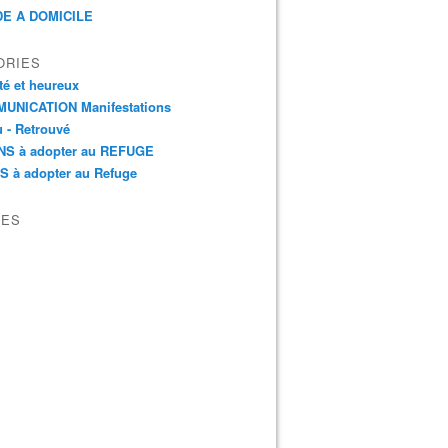
E A DOMICILE
ORIES
é et heureux
UNICATION Manifestations
 - Retrouvé
NS à adopter au REFUGE
S à adopter au Refuge
VES