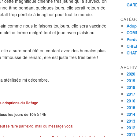
 cette magnifique chienne très jeune qui a survécu on
GARD
onne âme pendant quelques jours, elle serait retournée
'était trop pénible à imaginer pour tout le monde.
CATÉG
ain comme nous le faisons toujours, elle sera vaccinée
Adopt
en pleine forme malgré tout et joue avec plaisir au
COMM
Perdu
CHIE
, elle a surement été en contact avec des humains plus
CHAT
frimousse de renard, elle est juste très très belle !
ARCHI
2020
era stérilisée mi décembre.
2019
2018
2017
2016
s adoptions du Refuge
2015
2014
tous les jours de 10h à 14h
2013
ut se faire par texto, mail ou message vocal.
2012
2011