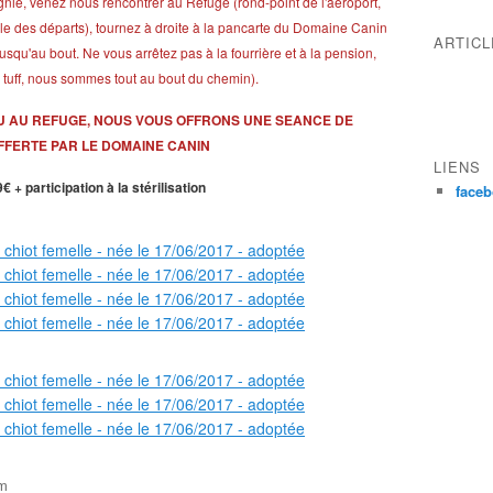
ie, venez nous rencontrer au Refuge (rond-point de l'aéroport,
 (file des départs), tournez à droite à la pancarte du Domaine Canin
ARTIC
usqu'au bout. Ne vous arrêtez pas à la fourrière et à la pension,
 tuff, nous sommes tout au bout du chemin).
U AU REFUGE, NOUS VOUS OFFRONS UNE SEANCE DE
FERTE PAR LE DOMAINE CANIN
LIENS
€ + participation à la stérilisation
face
om