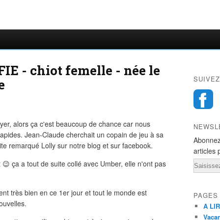
IE - chiot femelle - née le
SUIVEZ
e
oyer, alors ça c'est beaucoup de chance car nous
NEWSL
rapides. Jean-Claude cherchait un copain de jeu à sa
Abonnez
e remarqué Lolly sur notre blog et sur facebook.
articles 
t
😉
ça a tout de suite collé avec Umber, elle n'ont pas
Email
nt très bien en ce 1er jour et tout le monde est
PAGES
ouvelles.
A LIR
Vacan