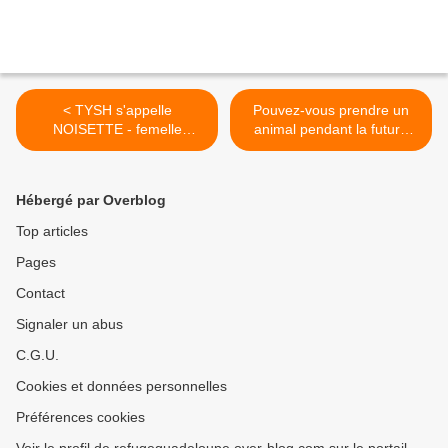
< TYSH s'appelle
Pouvez-vous prendre un
NOISETTE - femelle
animal pendant la future
européenne tigrée - 2 ans -
tempête ou cyclone ? >
adoptée
Hébergé par Overblog
Top articles
Pages
Contact
Signaler un abus
C.G.U.
Cookies et données personnelles
Préférences cookies