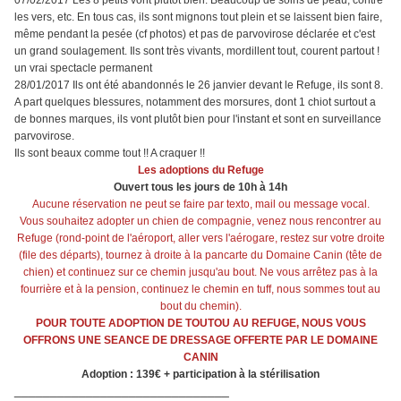
07/02/2017 Les 8 petits vont plutôt bien. Beaucoup de soins de peau, contre
les vers, etc. En tous cas, ils sont mignons tout plein et se laissent bien faire,
même pendant la pesée (cf photos) et pas de parvovirose déclarée et c'est
un grand soulagement. Ils sont très vivants, mordillent tout, courent partout !
un vrai spectacle permanent
28/01/2017 Ils ont été abandonnés le 26 janvier devant le Refuge, ils sont 8.
A part quelques blessures, notamment des morsures, dont 1 chiot surtout a
de bonnes marques, ils vont plutôt bien pour l'instant et sont en surveillance
parvovirose.
Ils sont beaux comme tout !! A craquer !!
Les adoptions du Refuge
Ouvert tous les jours de 10h à 14h
Aucune réservation ne peut se faire par texto, mail ou message vocal.
Vous souhaitez adopter un chien de compagnie, venez nous rencontrer au
Refuge (rond-point de l'aéroport, aller vers l'aérogare, restez sur votre droite
(file des départs), tournez à droite à la pancarte du Domaine Canin (tête de
chien) et continuez sur ce chemin jusqu'au bout. Ne vous arrêtez pas à la
fourrière et à la pension, continuez le chemin en tuff, nous sommes tout au
bout du chemin).
POUR TOUTE ADOPTION DE TOUTOU AU REFUGE, NOUS VOUS
OFFRONS UNE SEANCE DE DRESSAGE OFFERTE PAR LE DOMAINE
CANIN
Adoption : 139€ + participation à la stérilisation
______________________________