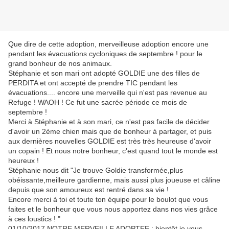
Que dire de cette adoption, merveilleuse adoption encore une
pendant les évacuations cycloniques de septembre ! pour le
grand bonheur de nos animaux.
Stéphanie et son mari ont adopté GOLDIE une des filles de
PERDITA et ont accepté de prendre TIC pendant les
évacuations.... encore une merveille qui n'est pas revenue au
Refuge ! WAOH ! Ce fut une sacrée période ce mois de
septembre !
Merci à Stéphanie et à son mari, ce n'est pas facile de décider
d'avoir un 2ème chien mais que de bonheur à partager, et puis
aux dernières nouvelles GOLDIE est très très heureuse d'avoir
un copain ! Et nous notre bonheur, c'est quand tout le monde est
heureux !
Stéphanie nous dit "Je trouve Goldie transformée,plus
obéissante,meilleure gardienne, mais aussi plus joueuse et câline
depuis que son amoureux est rentré dans sa vie !
Encore merci à toi et toute ton équipe pour le boulot que vous
faites et le bonheur que vous nous apportez dans nos vies grâce
à ces loustics ! "
01/10/2017 NOTRE MERVEILLE ADOPTEE : bientôt je vous