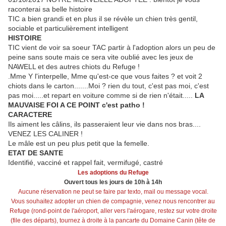
raconterai sa belle histoire
TIC a bien grandi et en plus il se révèle un chien très gentil,
sociable et particulièrement intelligent
HISTOIRE
TIC vient de voir sa soeur TAC partir à l'adoption alors un peu de
peine sans soute mais ce sera vite oublié avec les jeux de
NAWELL et des autres chiots du Refuge !
.Mme Y l'interpelle, Mme qu'est-ce que vous faites ? et voit 2
chiots dans le carton.......Moi ? rien du tout, c'est pas moi, c'est
pas moi.....et repart en voiture comme si de rien n'était.....
LA
MAUVAISE FOI A CE POINT c'est patho !
CARACTERE
Ils aiment les câlins, ils passeraient leur vie dans nos bras....
VENEZ LES CALINER !
Le mâle est un peu plus petit que la femelle.
ETAT DE SANTE
Identifié, vacciné et rappel fait, vermifugé, castré
Les adoptions du Refuge
Ouvert tous les jours de 10h à 14h
Aucune réservation ne peut se faire par texto, mail ou message vocal.
Vous souhaitez adopter un chien de compagnie, venez nous rencontrer au
Refuge (rond-point de l'aéroport, aller vers l'aérogare, restez sur votre droite
(file des départs), tournez à droite à la pancarte du Domaine Canin (tête de