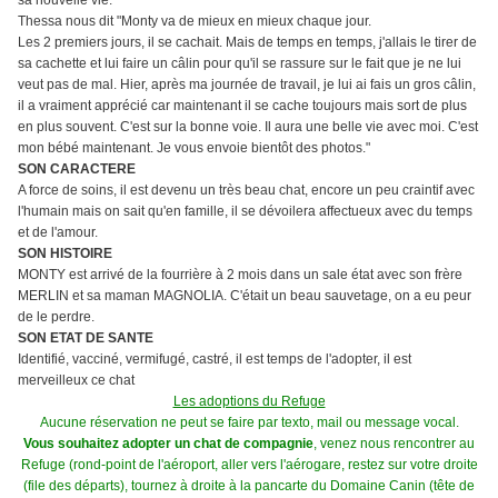
sa nouvelle vie.
Thessa nous dit "Monty va de mieux en mieux chaque jour.
Les 2 premiers jours, il se cachait. Mais de temps en temps, j'allais le tirer de
sa cachette et lui faire un câlin pour qu'il se rassure sur le fait que je ne lui
veut pas de mal. Hier, après ma journée de travail, je lui ai fais un gros câlin,
il a vraiment apprécié car maintenant il se cache toujours mais sort de plus
en plus souvent. C'est sur la bonne voie. Il aura une belle vie avec moi. C'est
mon bébé maintenant. Je vous envoie bientôt des photos."
SON CARACTERE
A force de soins, il est devenu un très beau chat, encore un peu craintif avec
l'humain mais on sait qu'en famille, il se dévoilera affectueux avec du temps
et de l'amour.
SON HISTOIRE
MONTY est arrivé de la fourrière à 2 mois dans un sale état avec son frère
MERLIN et sa maman MAGNOLIA. C'était un beau sauvetage, on a eu peur
de le perdre.
SON ETAT DE SANTE
Identifié, vacciné, vermifugé, castré, il est temps de l'adopter, il est
merveilleux ce chat
Les adoptions du Refuge
Aucune réservation ne peut se faire par texto, mail ou message vocal.
Vous souhaitez adopter un chat de compagnie
, venez nous rencontrer au
Refuge (rond-point de l'aéroport, aller vers l'aérogare, restez sur votre droite
(file des départs), tournez à droite à la pancarte du Domaine Canin (tête de