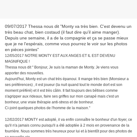
09/07/2017 Thessa nous dit "
Monty va très bien. C'est devenu un
très beau chat, bien costaud (il faut dire qu'il aime manger).
Depuis une semaine, il a de la compagnie et ça se passe mieux
que je ne l'espérais, comme vous pourrez le voir sur les photos
en pièces jointes"
12/05/2017 NOTRE MONTY EST AUX ANGES ET IL EST DEVENU
MAGNIFIQUE !
Thessa nous dit " Bonjour, Je suis la maman de Monty. Je viens vous
apporter des nouvelles.
Aujourd'hui, Monty est un chat très épanoui. Il mange très bien (Monsieur a
ses préférences) , il est joueur (la nuit quand tout le monde dort est son
moment préféré) et il est très câlin. Il fait toujours des bêtises comme
s'agripper aux rideaux, faire ses griffes sur mon canapé mais c'est un
bonheur, une vraie thérapie anti-stress et de bonheur.
Ci-joint quelques photos de l'homme de la maison."
12/02/2017 MONTY est adopté, il va enfin connaître le bonheur d'un foyer, ce
qu'il n'a jamais connu puisqu'il a été adoptée à 2 mois en provenance de la
fourrière. Nous sommes très heureux pour lui et à bientôt pour des photos de