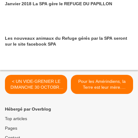
Janvier 2018 La SPA gère le REFUGE DU PAPILLON
Les nouveaux animaux du Refuge gérés par la SPA seront
sur le site facebook SPA
< UN VIDE-GRENIER LE
Pour les Amérindiens, la
DIMANCHE 30 OCTOBRE
Terre est leur mère.
DE 9H à 14H
Chaque élément naturel,
chaque animal est digne de
respect. >
Hébergé par Overblog
Top articles
Pages
Contact