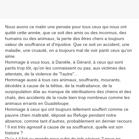
Nous avons ce matin une pensée pour tous ceux qui nous ont
quitté cette année, que ce soit des amis ou des inconnus, des
humains ou des animaux, la perte des êtres chers a toujours
valeur de souffrance et d'injustice. Que ce soit un accident, une
maladie, une cruauté, on a toujours mal de voir partir ceux qu'on
aime.
Hommage à vous tous, à Danièle, à Gérard, à ceux qui sont
partis trop tôt, qu'on les connaissent ou pas, aux victimes des
attentats, de la violence de "l'autre"...
Hommage aussi à tous ces animaux, souffrants, mourants,
décédés à cause de la bêtise, de la maltraitance, de la
surpopulation dûe au manque de stérilisations des chiens et des
chats, des accidents de la route bien trop nombreux comme les
animaux errants en Guadeloupe.
Hommage à ceux qui ont toujours tellement souffert comme ce
pauvre chien maltraité, déposé au Refuge pendant notre
absence, comme tant d'autres, probablement en dernier recours
! Il est très agressif à cause de sa souffrance, quelle est son
histoire ?
Qu'a-t-il fait au monde pour subir de tels sévices ? nous ne