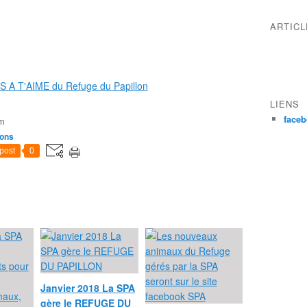
ARTIC
LIENS
face
om
ons
post
0
Janvier 2018 La SPA
gère le REFUGE DU