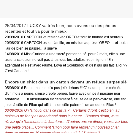
25/04/2017 LUCKY va très bien, nous avons eu des photos
récentes et tout va pour le mieux
20/09/2016 CARTOON va rester avec OREO et tout le monde est heureux.
20/08/2016 CARTOON est en famille, en mission auprès d'OREO..... et tout a
l'air de bien se passer.....à suivre
14/08/2016 Miss Cartoon a une sacré personnalité, pour 2 mois, elle a une
assurance qu'on ne voit pas chez tous les adultes, trop mignon ! En
attendant elle est avec Plume, Loya et Scoubidou et c'est qui qui fait la loi ??
C'est Cartoon !
Encore un chiot dans un carton devant un refuge surpeuplé
05/08/2016 Ben non, on ne l'a pas jeté dehors !!! C'est une petite mémère
d'un mois à peine, croisé créole berger, fauve avec un petit masque noir
adorable..... En observation évidemment à cause de la parvovirose, elle est
juste à côté de Filao qui affiche son côté paternel, un amour ce Filao !
03/08/2016 On fait quoi dans ce cas là ?
Certains diront, c'est bien, au
moins ils ne l'ont pas abandonné dans la nature...
D'autres diront, vous
n'avez qu'à l'emmener à la fourrière.... D'autres encore diront, vous avez bien
une petite place....
Comment fait-on pour faire rentrer un nouveau chien