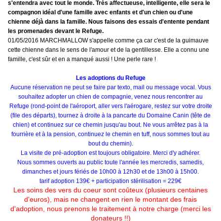
s'entendra avec tout le monde. Très affectueuse, intelligente, elle sera le
compagnon idéal d'une famille avec enfants et d'un chien ou d'une
chienne déjà dans la famille. Nous faisons des essais d'entente pendant
les promenades devant le Refuge.
01/05/2016 MARCHMALLOW s'appelle comme ça car c'est de la guimauve
cette chienne dans le sens de l'amour et de la gentillesse. Elle a connu une
famille, c'est sûr et en a manqué aussi ! Une perle rare !
Les adoptions du Refuge
Aucune réservation ne peut se faire par texto, mail ou message vocal. Vous
souhaitez adopter un chien de compagnie, venez nous rencontrer au
Refuge (rond-point de l'aéroport, aller vers l'aérogare, restez sur votre droite
(file des départs), tournez à droite à la pancarte du Domaine Canin (tête de
chien) et continuez sur ce chemin jusqu'au bout. Ne vous arrêtez pas à la
fourrière et à la pension, continuez le chemin en tuff, nous sommes tout au
bout du chemin).
La visite de pré-adoption est toujours obligatoire. Merci d'y adhérer.
Nous sommes ouverts au public toute l'année les mercredis, samedis,
dimanches et jours fériés de 10h00 à 12h30 et de 13h00 à 15h00.
tarif adoption 139€ + participation stérilisation = 229€
Les soins des vers du coeur sont coûteux (plusieurs centaines
d'euros), mais ne changent en rien le montant des frais
d'adoption, nous prenons le traitement à notre charge (merci les
donateurs !!)