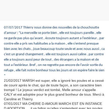
07/07/2017 Thierry nous donne des nouvelles de la chouchoutte
d'amour : "La merveille se porte bien , elle est toujours pareille , elle
ne garde pas plus qu’avant , écoute toujours autant a l’extérieur , par
contre elle a pris ses habitudes a la maison , elle s’entend presque
bien avec les chats , joue beaucoup toute seule et avec nous aussi , ca
c’est un grand changement . elle est toujours aussi caline . par contre
elle a toujours aussi peur de tout , des étrangers a la maison et de
tout a l’extérieur.
Bref , on ne regrette pas encore de l’avoir sortie du
refuge , elle fait notre bonheur tous les jours et on espère faire le sien
"
21/02/2017 MARSH est super, elle a ignoré les poules et a cessé
de courir après le chat, qui de toute façon, a son caractère bien
trempé ! Le joyeux verdict est tombé, Melle amour s'appelle
CALY et est adoptée pour le plus grand bonheur de tous. Merci à
Caroline et Thierry.
07/01/2017 MA CHERIE D AMOUR MARCH EST EN INSTANCE
D ADOPTION..... il va falloir qu'elles s'entendent avec les poules