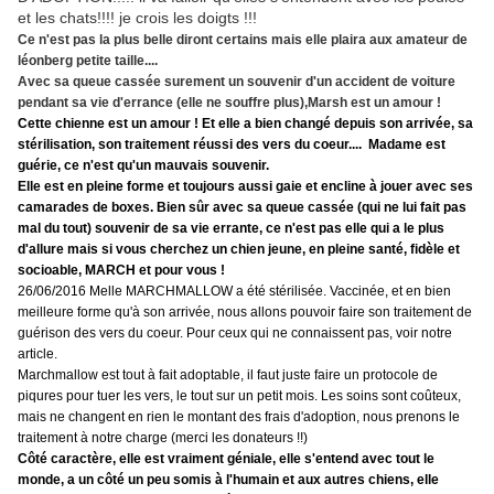
et les chats!!!! je crois les doigts !!!
Ce n'est pas la plus belle diront certains mais elle plaira aux amateur de
léonberg petite taille....
Avec sa queue cassée surement un souvenir d'un accident de voiture
pendant sa vie d'errance (elle ne souffre plus),Marsh est un amour !
Cette chienne est un amour ! Et elle a bien changé depuis son arrivée, sa
stérilisation, son traitement réussi des vers du coeur.... Madame est
guérie, ce n'est qu'un mauvais souvenir.
Elle est en pleine forme et toujours aussi gaie et encline à jouer avec ses
camarades de boxes. Bien sûr avec sa queue cassée (qui ne lui fait pas
mal du tout) souvenir de sa vie errante, ce n'est pas elle qui a le plus
d'allure mais si vous cherchez un chien jeune, en pleine santé, fidèle et
socioable, MARCH et pour vous !
26/06/2016 Melle MARCHMALLOW a été stérilisée. Vaccinée, et en bien
meilleure forme qu'à son arrivée, nous allons pouvoir faire son traitement de
guérison des vers du coeur.
Pour ceux qui ne connaissent pas, voir notre
article.
Marchmallow est tout à fait adoptable, il faut juste faire un protocole de
piqures pour tuer les vers, le tout sur un petit mois. Les soins sont coûteux,
mais ne changent en rien le montant des frais d'adoption, nous prenons le
traitement à notre charge (merci les donateurs !!)
Côté caractère, elle est vraiment géniale, elle s'entend avec tout le
monde, a un côté un peu somis à l'humain et aux autres chiens, elle