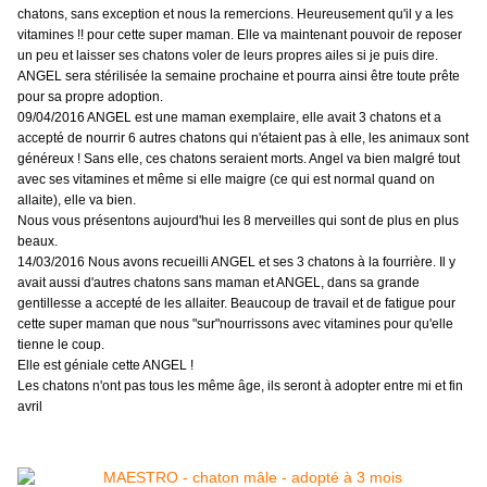
chatons, sans exception et nous la remercions. Heureusement qu'il y a les
vitamines !! pour cette super maman. Elle va maintenant pouvoir de reposer
un peu et laisser ses chatons voler de leurs propres ailes si je puis dire.
ANGEL sera stérilisée la semaine prochaine et pourra ainsi être toute prête
pour sa propre adoption.
09/04/2016 ANGEL est une maman exemplaire, elle avait 3 chatons et a
accepté de nourrir 6 autres chatons qui n'étaient pas à elle, les animaux sont
généreux ! Sans elle, ces chatons seraient morts. Angel va bien malgré tout
avec ses vitamines et même si elle maigre (ce qui est normal quand on
allaite), elle va bien.
Nous vous présentons aujourd'hui les 8 merveilles qui sont de plus en plus
beaux.
14/03/2016 Nous avons recueilli ANGEL et ses 3 chatons à la fourrière. Il y
avait aussi d'autres chatons sans maman et ANGEL, dans sa grande
gentillesse a accepté de les allaiter. Beaucoup de travail et de fatigue pour
cette super maman que nous "sur"nourrissons avec vitamines pour qu'elle
tienne le coup.
Elle est géniale cette ANGEL !
Les chatons n'ont pas tous les même âge, ils seront à adopter entre mi et fin
avril