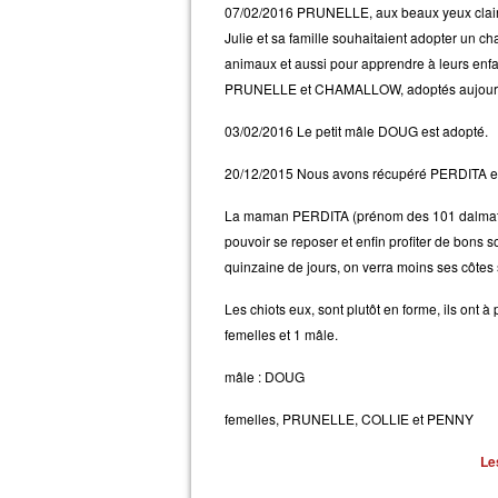
07/02/2016 PRUNELLE, aux beaux yeux clairs
Julie et sa famille souhaitaient adopter un c
animaux et aussi pour apprendre à leurs enf
PRUNELLE et CHAMALLOW, adoptés aujourd
03/02/2016 Le petit mâle DOUG est adopté.
20/12/2015 Nous avons récupéré PERDITA et se
La maman PERDITA (prénom des 101 dalmatiens 
pouvoir se reposer et enfin profiter de bons 
quinzaine de jours, on verra moins ses côtes 
Les chiots eux, sont plutôt en forme, ils ont à
femelles et 1 mâle.
mâle : DOUG
femelles, PRUNELLE, COLLIE et PENNY
Le