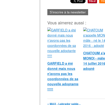
Re
S'inscrire à la newsletter
Vous aimerez aussi :
CHATOUM s'a
MONOI - mâle 
GARFIELD a été
14 juillet 2016
donné mais nous
adopté
n'avons pas les
coordonnées de sa
nouvelle adoptante
!!!!!
« MAX - Labrador sable...