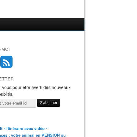
-MOI
ETTER
-vous pour être averti des nouveaux
publiés.
E - Itinéraire avec vidéo -
ces : votre animal en PENSION ou