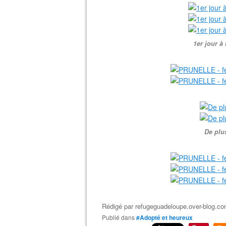
1er jour à
De plus
Rédigé par
refugeguadeloupe.over-blog.c
Publié dans
#Adopté et heureux