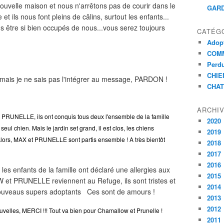
uvelle maison et nous n'arrêtons pas de courir dans le
GARD
et ils nous font pleins de câlins, surtout les enfants...
us être si bien occupés de nous...vous serez toujours
CATÉG
Adopt
COMM
Perdu
CHIE
 mais je ne sais pas l'intégrer au message, PARDON !
CHAT
ARCHI
 PRUNELLE, ils ont conquis tous deux l'ensemble de la famille
2020
seul chien. Mais le jardin set grand, il est clos, les chiens
2019
 Alors, MAX et PRUNELLE sont partis ensemble ! A très bientôt
2018
2017
2016
 enfants de la famille ont déclaré une allergies aux
2015
et PRUNELLE reviennent au Refuge, ils sont tristes et
2014
nouveaus supers adoptants Ces sont de amours !
2013
2012
velles, MERCI !!! Tout va bien pour Chamallow et Prunelle !
2011