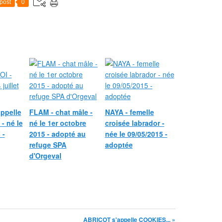
post
0
ppelle
FLAM - chat mâle -
NAYA - femelle
- né le
né le 1er octobre
croisée labrador -
 -
2015 - adopté au
née le 09/05/2015 -
refuge SPA
adoptée
d'Orgeval
ABRICOT s'appelle COOKIES... »