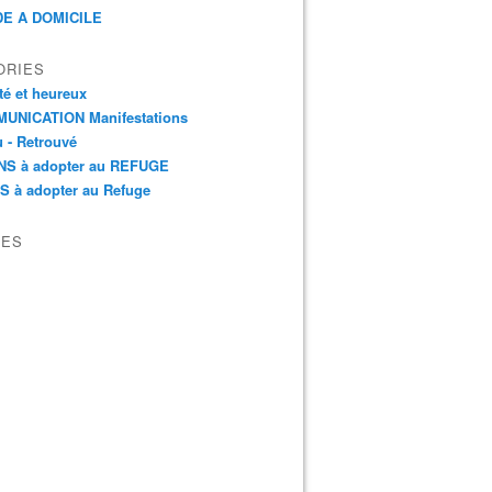
E A DOMICILE
ORIES
é et heureux
UNICATION Manifestations
 - Retrouvé
NS à adopter au REFUGE
S à adopter au Refuge
VES