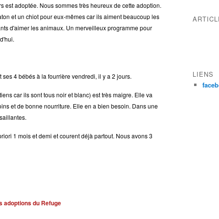
 est adoptée. Nous sommes très heureux de cette adoption.
haton et un chiot pour eux-mêmes car ils aiment beaucoup les
ARTIC
ants d'aimer les animaux. Un merveilleux programme pour
'hui.
LIENS
s 4 bébés à la fourrière vendredi, il y a 2 jours.
face
car ils sont tous noir et blanc) est très maigre. Elle va
soins et de bonne nourriture. Elle en a bien besoin. Dans une
saillantes.
 priori 1 mois et demi et courent déjà partout. Nous avons 3
s adoptions du Refuge