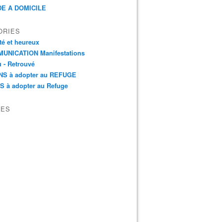
E A DOMICILE
ORIES
é et heureux
UNICATION Manifestations
 - Retrouvé
NS à adopter au REFUGE
S à adopter au Refuge
VES