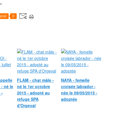
om
post
0
ppelle
FLAM - chat mâle -
NAYA - femelle
- né le
né le 1er octobre
croisée labrador -
 -
2015 - adopté au
née le 09/05/2015 -
refuge SPA
adoptée
d'Orgeval