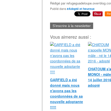
Rédigé par
refugeguadeloupe.over-blog.c
Publié dans
#Adopté et heureux
Re
S'inscrire à la newsletter
Vous aimerez aussi :
CHATOUM s'a
MONOI - mâle 
GARFIELD a été
14 juillet 2016
donné mais nous
adopté
n'avons pas les
coordonnées de sa
nouvelle adoptante
!!!!!