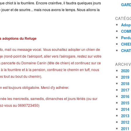
chiot à la fourrière. Encore craintive, il faudra quelques jours
GARD
 jouer et de sourire... mais nous avons le temps. Nous allons la
CATÉG
Adopt
COMM
Perdu
s adoptions du Refuge
CHIE
xto, mail ou message vocal. Vous souhaitez adopter un chien de
CHAT
rond-point de l'aéroport, aller vers l'aérogare, restez sur votre
à la pancarte du Domaine Canin (tête de chien) et continuez sur ce
ARCHI
 la fourrière et à la pension, continuez le chemin en tuff, nous
2020
 tout au bout du chemin).
2019
2018
n est toujours obligatoire. Merci d'y adhérer.
2017
2016
née les mercredis, samedis, dimanches et jours fériés (ou sur
2015
ez-vous au 0690723450)
2014
2013
2012
2011