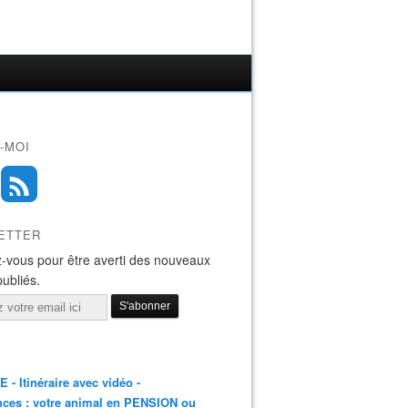
-MOI
ETTER
-vous pour être averti des nouveaux
publiés.
E - Itinéraire avec vidéo -
ces : votre animal en PENSION ou