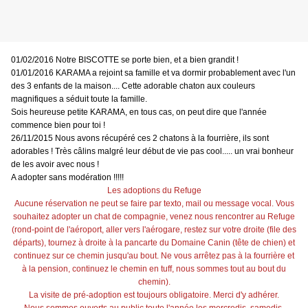
01/02/2016 Notre BISCOTTE se porte bien, et a bien grandit !
01/01/2016 KARAMA a rejoint sa famille et va dormir probablement avec l'un
des 3 enfants de la maison.... Cette adorable chaton aux couleurs
magnifiques a séduit toute la famille.
Sois heureuse petite KARAMA, en tous cas, on peut dire que l'année
commence bien pour toi !
26/11/2015 Nous avons récupéré ces 2 chatons à la fourrière, ils sont
adorables ! Très câlins malgré leur début de vie pas cool..... un vrai bonheur
de les avoir avec nous !
A adopter sans modération !!!!!
Les adoptions du Refuge
Aucune réservation ne peut se faire par texto, mail ou message vocal. Vous
souhaitez adopter un chat de compagnie, venez nous rencontrer au Refuge
(rond-point de l'aéroport, aller vers l'aérogare, restez sur votre droite (file des
départs), tournez à droite à la pancarte du Domaine Canin (tête de chien) et
continuez sur ce chemin jusqu'au bout. Ne vous arrêtez pas à la fourrière et
à la pension, continuez le chemin en tuff, nous sommes tout au bout du
chemin).
La visite de pré-adoption est toujours obligatoire. Merci d'y adhérer.