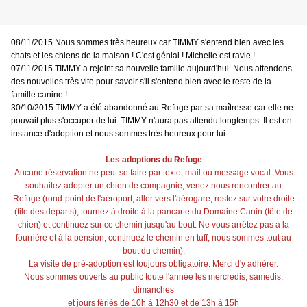
08/11/2015 Nous sommes très heureux car TIMMY s'entend bien avec les
chats et les chiens de la maison ! C'est génial ! Michelle est ravie !
07/11/2015 TIMMY a rejoint sa nouvelle famille aujourd'hui. Nous attendons
des nouvelles très vite pour savoir s'il s'entend bien avec le reste de la
famille canine !
30/10/2015 TIMMY a été abandonné au Refuge par sa maîtresse car elle ne
pouvait plus s'occuper de lui. TIMMY n'aura pas attendu longtemps. Il est en
instance d'adoption et nous sommes très heureux pour lui.
Les adoptions du Refuge
Aucune réservation ne peut se faire par texto, mail ou message vocal. Vous
souhaitez adopter un chien de compagnie, venez nous rencontrer au
Refuge (rond-point de l'aéroport, aller vers l'aérogare, restez sur votre droite
(file des départs), tournez à droite à la pancarte du Domaine Canin (tête de
chien) et continuez sur ce chemin jusqu'au bout. Ne vous arrêtez pas à la
fourrière et à la pension, continuez le chemin en tuff, nous sommes tout au
bout du chemin).
La visite de pré-adoption est toujours obligatoire. Merci d'y adhérer.
Nous sommes ouverts au public toute l'année les mercredis, samedis,
dimanches
et jours fériés de 10h à 12h30 et de 13h à 15h