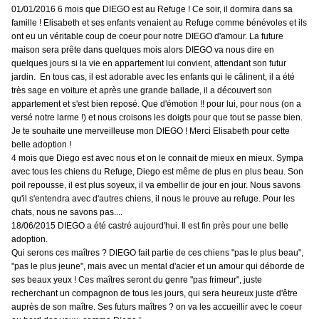
01/01/2016 6 mois que DIEGO est au Refuge ! Ce soir, il dormira dans sa
famille ! Elisabeth et ses enfants venaient au Refuge comme bénévoles et ils
ont eu un véritable coup de coeur pour notre DIEGO d'amour. La future
maison sera prête dans quelques mois alors DIEGO va nous dire en
quelques jours si la vie en appartement lui convient, attendant son futur
jardin. En tous cas, il est adorable avec les enfants qui le câlinent, il a été
très sage en voiture et après une grande ballade, il a découvert son
appartement et s'est bien reposé. Que d'émotion !! pour lui, pour nous (on a
versé notre larme !) et nous croisons les doigts pour que tout se passe bien.
Je te souhaite une merveilleuse mon DIEGO ! Merci Elisabeth pour cette
belle adoption !
4 mois que Diego est avec nous et on le connait de mieux en mieux. Sympa
avec tous les chiens du Refuge, Diego est même de plus en plus beau. Son
poil repousse, il est plus soyeux, il va embellir de jour en jour. Nous savons
qu'il s'entendra avec d'autres chiens, il nous le prouve au refuge. Pour les
chats, nous ne savons pas....
18/06/2015 DIEGO a été castré aujourd'hui. Il est fin près pour une belle
adoption.
Qui serons ces maîtres ? DIEGO fait partie de ces chiens "pas le plus beau",
"pas le plus jeune", mais avec un mental d'acier et un amour qui déborde de
ses beaux yeux ! Ces maîtres seront du genre "pas frimeur", juste
recherchant un compagnon de tous les jours, qui sera heureux juste d'être
auprès de son maître. Ses futurs maîtres ? on va les accueillir avec le coeur