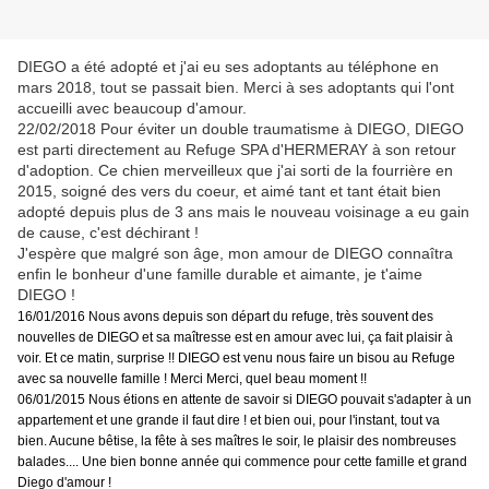
DIEGO a été adopté et j'ai eu ses adoptants au téléphone en
mars 2018, tout se passait bien. Merci à ses adoptants qui l'ont
accueilli avec beaucoup d'amour.
22/02/2018 Pour éviter un double traumatisme à DIEGO, DIEGO
est parti directement au Refuge SPA d'HERMERAY à son retour
d'adoption. Ce chien merveilleux que j'ai sorti de la fourrière en
2015, soigné des vers du coeur, et aimé tant et tant était bien
adopté depuis plus de 3 ans mais le nouveau voisinage a eu gain
de cause, c'est déchirant !
J'espère que malgré son âge, mon amour de DIEGO connaîtra
enfin le bonheur d'une famille durable et aimante, je t'aime
DIEGO !
16/01/2016 Nous avons depuis son départ du refuge, très souvent des
nouvelles de DIEGO et sa maîtresse est en amour avec lui, ça fait plaisir à
voir. Et ce matin, surprise !! DIEGO est venu nous faire un bisou au Refuge
avec sa nouvelle famille ! Merci Merci, quel beau moment !!
06/01/2015 Nous étions en attente de savoir si DIEGO pouvait s'adapter à un
appartement et une grande il faut dire ! et bien oui, pour l'instant, tout va
bien. Aucune bêtise, la fête à ses maîtres le soir, le plaisir des nombreuses
balades.... Une bien bonne année qui commence pour cette famille et grand
Diego d'amour !