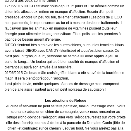
au bord des yeux, comme Diego !
17/06/2015 DIEGO est avec nous depuis 15 jours et il se dévoile comme un
chien très affectueux, même en manque d'affection. Besoin d'un petit
dressage, encore un peu fou fou, tellement attachant ! Les poils de DIEGO
sont parsemés, ils repousseront au fur et à mesure des bons traitements. Il
faut savoir que les animaux en manque de vitamines puisent toute leur
énergie pour alimenter les organes vitaux. Et les poils sont les premiers à
pâtir de ce besoin urgent d'énergie.
DIEGO s'entend très bien avec les autres chiens, surtout les femelles. Nous
avons laissé DIEGO avec CANDY (stérilisée) et tout s'est bien passé. Ce
n'est pas un "gros joueur", personne ne semble lui avoir appris le jeu, la
balle, le kong.... Un toutou qui a dû bien souffrir de manque d'affection et
d'errance jusqu'à son arrivée à la fourrière.
01/06/2015 Ce beau mâle croisé griffon blanc a été sauvé de la fourrière ce
matin. Il sera bientôt prêt pour l'adoption.
Il est plein de vie, mérite quelques séances de dressage mais comprend
bien déjà le assis ! surtout avec un petit morceau de saucisson !
Les adoptions du Refuge
Aucune réservation ne peut se faire par texto, mail ou message vocal. Vous
souhaitez adopter un chien de compagnie, venez nous rencontrer au
Refuge (rond-point de l'aéroport, aller vers l'aérogare, restez sur votre droite
(file des départs), tournez à droite à la pancarte du Domaine Canin (tête de
chien) et continuez sur ce chemin jusqu'au bout. Ne vous arrêtez pas à la