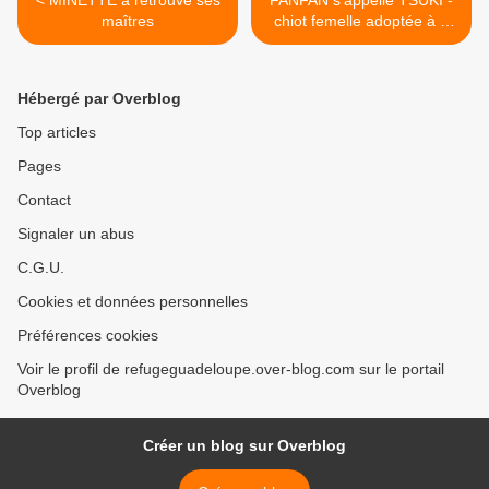
< MINETTE a retrouvé ses
FANFAN s'appelle TSUKI -
maîtres
chiot femelle adoptée à 2
mois (bébé de CLOE) >
Hébergé par Overblog
Top articles
Pages
Contact
Signaler un abus
C.G.U.
Cookies et données personnelles
Préférences cookies
Voir le profil de refugeguadeloupe.over-blog.com sur le portail
Overblog
Créer un blog sur Overblog