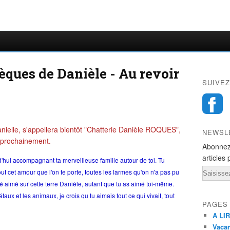
èques de Danièle - Au revoir
SUIVEZ
nielle, s'appellera bientôt "Chatterie Danièle ROQUES",
NEWSL
 prochainement.
Abonnez
articles 
'hui accompagnant ta merveilleuse famille autour de toi. Tu
Email
out cet amour que l'on te porte, toutes les larmes qu'on n'a pas pu
 été aimé sur cette terre Danièle, autant que tu as aimé toi-même.
aux et les animaux, je crois qu tu aimais tout ce qui vivait, tout
PAGES
A LIR
Vacan