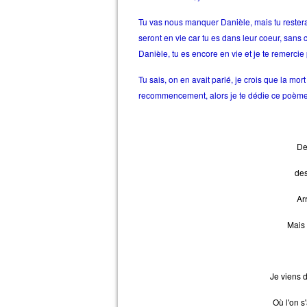
Tu vas nous manquer Danièle, mais tu rester
seront en vie car tu es dans leur coeur, san
Danièle, tu es encore en vie et je te remercie
Tu sais, on en avait parlé, je crois que la mo
recommencement, alors je te dédie ce poème, éc
Des
des
Ar
Mais 
Je viens d
Où l'on s