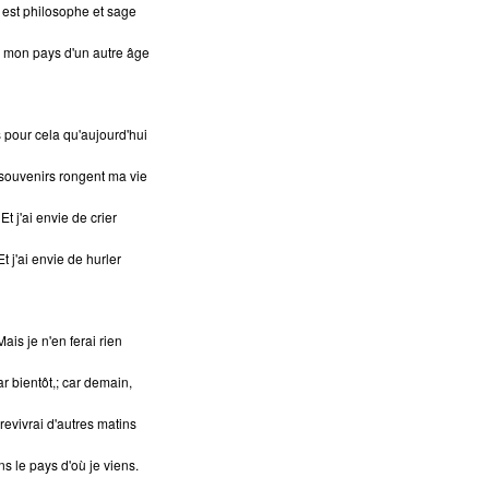
 est philosophe et sage
 mon pays d'un autre âge
s pour cela qu'aujourd'hui
souvenirs rongent ma vie
Et j'ai envie de crier
Et j'ai envie de hurler
Mais je n'en ferai rien
r bientôt,; car demain,
revivrai d'autres matins
s le pays d'où je viens.