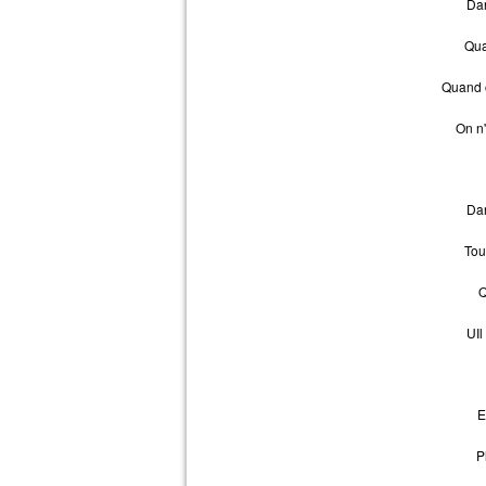
Dan
Qua
Quand 
On n
Dan
Tou
Q
UIl
E
P