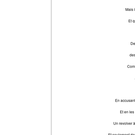
Mais i
Et q
Des
des
Comm
En accusant 
Et en les
Un revolver à
Et seulement da