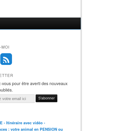
-MOI
ETTER
-vous pour être averti des nouveaux
publiés.
E - Itinéraire avec vidéo -
ces : votre animal en PENSION ou