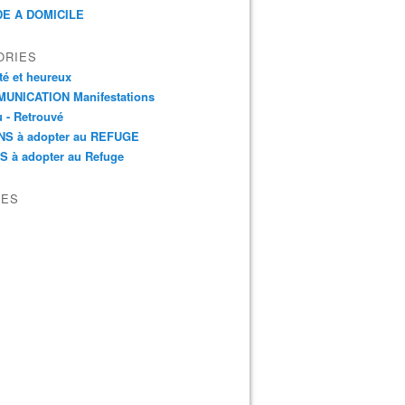
E A DOMICILE
ORIES
é et heureux
UNICATION Manifestations
 - Retrouvé
NS à adopter au REFUGE
S à adopter au Refuge
VES