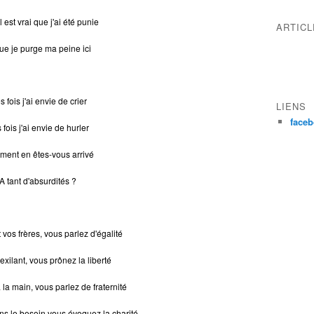
l est vrai que j'ai été punie
ARTIC
ue je purge ma peine ici
 fois j'ai envie de crier
LIENS
face
 fois j'ai envie de hurler
ent en êtes-vous arrivé
A tant d'absurdités ?
vos frères, vous parlez d'égalité
 exilant, vous prônez la liberté
 la main, vous parlez de fraternité
ns le besoin vous évoquez la charité