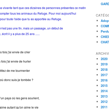
GARD
as vivante tant que ces dizaines de personnes présentes ce matin
s compter tous les animaux du Refuge. Pour moi aujourd'hui
CATÉG
 pour toute l'aide que tu as apportée au Refuge.
Adopt
COMM
rt n'est pas une fin, mais un passage, un début de
Perdu
rit il y a plus de 25 ans ......
CHIE
CHAT
 fois j'ai envie de crier
ARCHI
2020
 fois j'ai envie de hurler
2019
2018
rêtez de me tourmenter
2017
où donc suis-je tombée ?
2016
2015
2014
2013
'un pays où les gens sourient,
2012
2011
'aime autant qu'on aime le vie